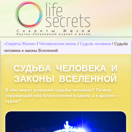
«Секреты Жизни»
/
Человеческая жизнь
/
Судьба человека
/
Судьба
человека и законы Вселенной
СУДЬБА ЧЕЛОВЕКА И
ЗАКОНЫ ВСЕЛЕННОЙ
В чём секрет успешной судьбы человека? Почему
окружающий мир благосклонен к одним, а к другим —
суров?