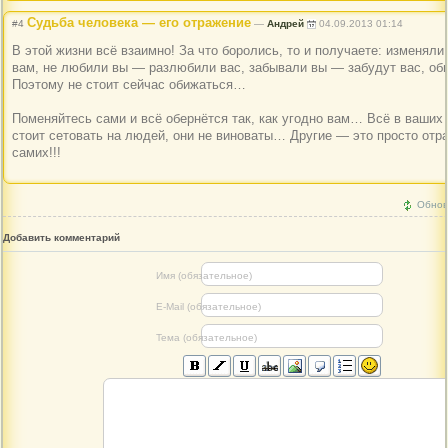
Судьба человека — его отражение
#4
—
Андрей
04.09.2013 01:14
В этой жизни всё взаимно! За что боролись, то и получаете: изменял
вам, не любили вы — разлюбили вас, забывали вы — забудут вас, о
Поэтому не стоит сейчас обижаться…
Поменяйтесь сами и всё обернётся так, как угодно вам… Всё в ваших 
стоит сетовать на людей, они не виноваты… Другие — это просто отр
самих!!!
Обнов
Добавить комментарий
Имя (обязательное)
E-Mail (обязательное)
Тема (обязательное)