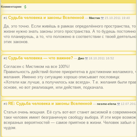
Комментарии
Судьба человека и законы Вселенной
#1
—
Мистик
15.10.2011 19:40
Да, это точно. Если живёшь в рамках определённого пространства, т
жизни нужно знать законы этого пространства. А то будешь постоянно 
что планируешь, а то, что положено в соответствии с твоей деятельн
этих законов.
Судьба человека — что важнее?
#2
—
Джо
18.10.2011 16:52
Согласен с Мистиком на все 100%!
Правильность действий более приоритетна в достижении желаемого, 
желания. Именно эту ситуацию хорошо описывает пословица:
«Хотели как лучше, а получилось как всегда». Т.е. желания были пра
основе, но вот реализация, или действия, подкачала.
RE: Судьба человека и законы Вселенной
#3
—
nesme-elena
12.07.2012
Статья очень мощная. Её суть вот-вот станет аксиомой в современном
таки человек имеет безграничную свободу выбора. И эти море возмож
всеразных вероятностей — самое приятное в жизни. Человек забыл о т
чудом.