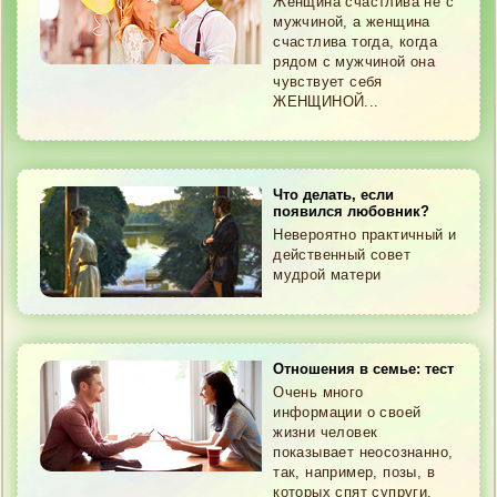
Женщина счастлива не с
Что значит быть мамой?
мужчиной, а женщина
Настоящая семья — это когда больше двух!
счастлива тогда, когда
Ссоры в семье
рядом с мужчиной она
Секреты счастливой жизни
чувствует себя
Мужчина глазами женщины
ЖЕНЩИНОЙ...
Любовник и Муж
Любит ли меня муж?
Как создать счастливую семью?
Что делать, если
Создание счастливой семьи
появился любовник?
Невероятно практичный и
действенный совет
мудрой матери
Отношения в семье: тест
Очень много
информации о своей
жизни человек
показывает неосознанно,
так, например, позы, в
которых спят супруги,