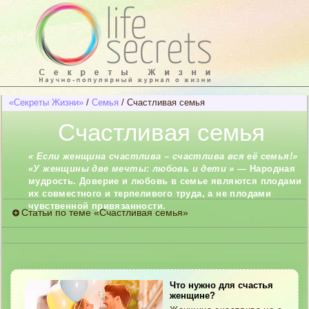
«Секреты Жизни»
/
Семья
/
Счастливая семья
Счастливая семья
« Если женщина счастлива – счастлива вся её семья!»
«У женщины две мечты: любовь и дети » —
Народная
мудрость. Доверие и любовь в семье являются плодами
их совместного и терпеливого труда, а не плодами
чувственной привязанности.
Статьи по теме «Счастливая семья»
Что нужно для счастья женщине
Отношения в семье: тест
Милование — создание лада в семейных отношениях
Про семью и счастье
Что нужно для счастья
Что делать, если появился любовник?
женщине?