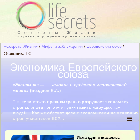
«Секреты Жизни»
/
Мифы и заблуждения
/
Европейский союз
/
Экономика ЕС
Экономика Европейского
союза
«Экономика — ... условие и средство человеческой
жизни»
(Бердяев Н.А.)
Т.е. если кто-то преднамеренно разрушает экономику
страны, значит он хочет уничтожить живущих там
людей... Как же обстоят дела с экономиками не основных
≡
стран-участников ЕС?...
Исландия отказалась