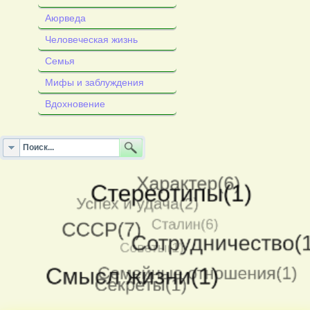
Аюрведа
Человеческая жизнь
Семья
Мифы и заблуждения
Вдохновение