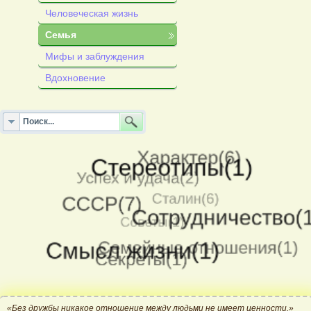
Человеческая жизнь
Семья
Мифы и заблуждения
Вдохновение
«Без дружбы никакое отношение между людьми не имеет ценности.»