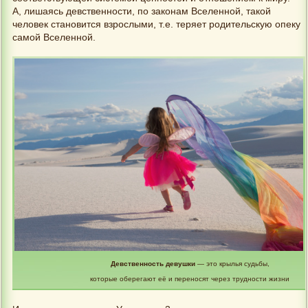
А, лишаясь девственности, по законам Вселенной, такой
человек становится взрослыми, т.е. теряет родительскую опеку
самой Вселенной.
Девственность девушки
— это крылья судьбы,
которые оберегают её и переносят через трудности жизни