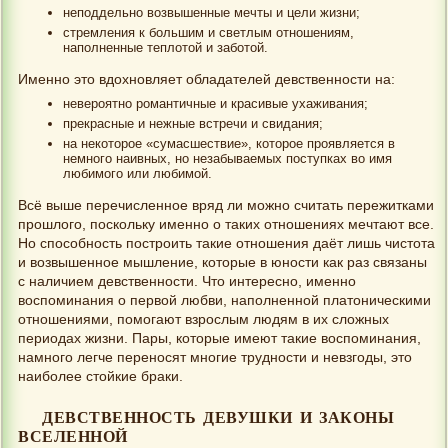
неподдельно возвышенные мечты и цели жизни;
стремления к большим и светлым отношениям,
наполненные теплотой и заботой.
Именно это вдохновляет обладателей девственности на:
невероятно романтичные и красивые ухаживания;
прекрасные и нежные встречи и свидания;
на некоторое «сумасшествие», которое проявляется в
немного наивных, но незабываемых поступках во имя
любимого или любимой.
Всё выше перечисленное вряд ли можно считать пережитками
прошлого, поскольку именно о таких отношениях мечтают все.
Но способность построить такие отношения даёт лишь чистота
и возвышенное мышление, которые в юности как раз связаны
с наличием девственности. Что интересно, именно
воспоминания о первой любви, наполненной платоническими
отношениями, помогают взрослым людям в их сложных
периодах жизни. Пары, которые имеют такие воспоминания,
намного легче переносят многие трудности и невзгоды, это
наиболее стойкие браки.
ДЕВСТВЕННОСТЬ ДЕВУШКИ И ЗАКОНЫ
ВСЕЛЕННОЙ