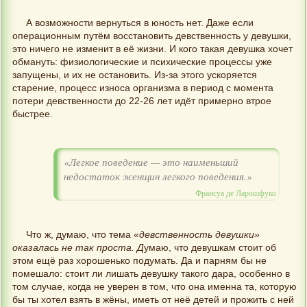
А возможности вернуться в юность нет. Даже если
операционным путём восстановить девственность у девушки,
это ничего не изменит в её жизни. И кого такая девушка хочет
обмануть: физиологические и психические процессы уже
запущены, и их не остановить. Из-за этого ускоряется
старение, процесс износа организма в период с момента
потери девственности до 22-26 лет идёт примерно втрое
быстрее.
«Легкое поведение — это наименьший
недостаток женщин легкого поведения.»
Франсуа де Ларошфуко
Что ж, думаю, что тема «
девственность девушки»
оказалась не так проста. Д
умаю, что девушкам стоит об
этом ещё раз хорошенько подумать. Да и парням бы не
помешало: стоит ли лишать девушку такого дара, особенно в
том случае, когда не уверен в том, что она именна та, которую
бы ты хотел взять в жёны, иметь от неё детей и прожить с ней