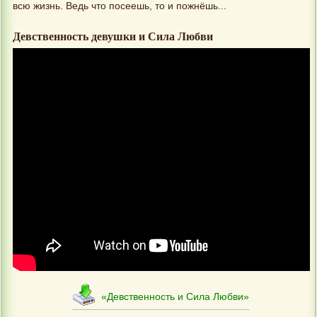
всю жизнь. Ведь что посеешь, то и пожнёшь...
Девственность девушки и Сила Любви
«Девственность и Сила Любви»