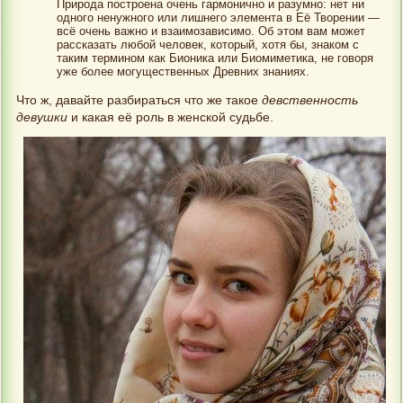
Природа построена очень гармонично и разумно: нет ни
одного ненужного или лишнего элемента в Её Творении —
всё очень важно и взаимозависимо. Об этом вам может
рассказать любой человек, который, хотя бы, знаком с
таким термином как Бионика или Биомиметика, не говоря
уже более могущественных Древних знаниях.
Что ж, давайте разбираться что же такое
девственность
девушки
и какая её роль в женской судьбе.