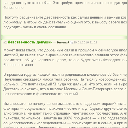
вас до него уже кто-то был. Это требует времени и часто проходит до
болезненно.
Поэтому расценивайте девственность как самый ценный и важный коз
любимому, а чтобы он действительно оценил это, к выбору своего во
подходить очень и очень осознанно.
Девственность девушки
#2
—
Николай
20.01.2016 11:52
Может показаться, что добрачные связи в прошлом у сейчас уже впо
матерей, не имеет ярко выраженного генетического влияния этого факт
посмотреть общую картину в целом, то она будет очень безрадостна и
бесперспективна
.
В прошлом году из каждой тысячи родившихся младенцев 53 были н
Неуклонно снижается масса тела ребёнка. На тысячу новорожденных 
больных. Это почти каждый 5! Куда уж дальше! Что это, если не выр
Достаточно сказать, что в школах Москвы и Санкт-Петербург
а всего л
нет психических и физических отклонений.
Вы спросите: но почему вы связываете это с падением морали? Есть 
факторы — социальные, психологические и т. д. Однако другие факто
алкоголизма, не дают таких страшных генетических последствий. А чт
пьянства, то «пьяное» зачатие на 100% процентов — и это подтвержд
социологическим
и исследованиями — происходит не в семье, а при в
добрачных связях. Исключите их — и показатели детского здоровья в