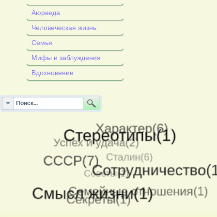
Аюрведа
Человеческая жизнь
Семья
Мифы и заблуждения
Вдохновение