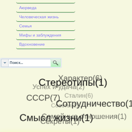
Аюрведа
Человеческая жизнь
Семья
Мифы и заблуждения
Вдохновение