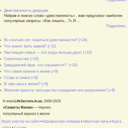
Девственность девушки
Набрав в поиске слово «девственность» , вам предложат наиболее
популярные запросы: «Как лишить...?» И ...
Подробнее..
Во сколько лет лишиться девственности? (+24)
Что значит быть мамой? (+11)
Настоящая семья — это когда больше двух! (+10)
Сожительство (+10)
Гражданский брак: что скрывается? (+10)
Что самое важное в жизни (+9)
Ссоры в семье (+8)
В чём смысл жизни? (+8)
Женская красота: могущество созидания или разрушения? (+8)
©
www.
LifeSecrets.in.ua
, 2009-2026
«Секреты Жизни»
— Научно-
популярный журнал о жизни
Ваше участие на сайте
•
Юридическая оговорка
•
Обратная связь
•
Карта
сайта
•
Ссылки