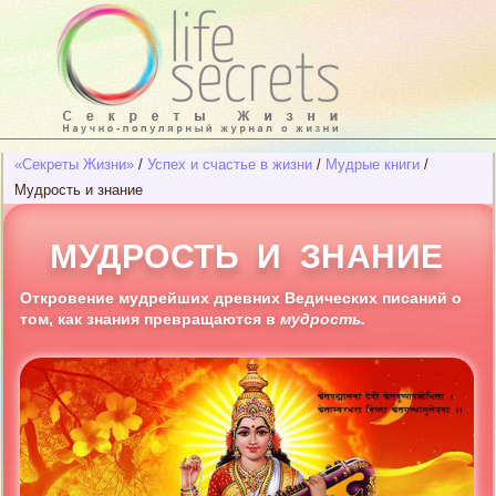
«Секреты Жизни»
/
Успех и счастье в жизни
/
Мудрые книги
/
Мудрость и знание
МУДРОСТЬ И ЗНАНИЕ
Откровение мудрейших древних Ведических писаний о
том, как знания превращаются в
мудрость.