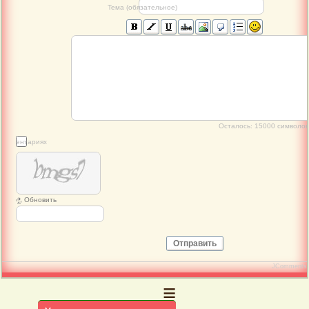
Тема (обязательное)
Осталось:
15000
символов
 комментариях
Обновить
Отправить
JComments
≡