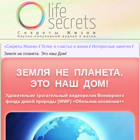
«Секреты Жизни»
/
Успех и счастье в жизни
/
Интересные заметки
/
Земля не планета. Это наш Дом!
ЗЕМЛЯ НЕ ПЛАНЕТА.
ЭТО НАШ ДОМ!
Удивительно трогательный видеоролик Всемирного
фонда дикой природы (WWF) «Обезьяна-космонавт»