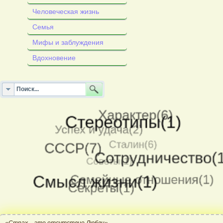
Человеческая жизнь
Семья
Мифы и заблуждения
Вдохновение
«Страх – это отсутствие Любви»