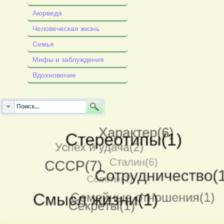
Аюрведа
Человеческая жизнь
Семья
Мифы и заблуждения
Вдохновение