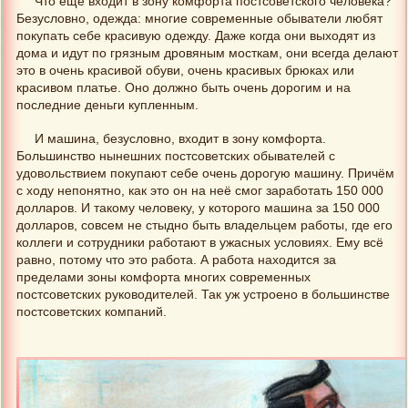
Что ещё входит в зону комфорта постсоветского человека?
Безусловно, одежда: многие современные обыватели любят
покупать себе красивую одежду. Даже когда они выходят из
дома и идут по грязным дровяным мосткам, они всегда делают
это в очень красивой обуви, очень красивых брюках или
красивом платье. Оно должно быть очень дорогим и на
последние деньги купленным.
И машина, безусловно, входит в зону комфорта.
Большинство нынешних постсоветских обывателей с
удовольствием покупают себе очень дорогую машину. Причём
с ходу непонятно, как это он на неё смог заработать 150 000
долларов. И такому человеку, у которого машина за 150 000
долларов, совсем не стыдно быть владельцем работы, где его
коллеги и сотрудники работают в ужасных условиях. Ему всё
равно, потому что это работа. А работа находится за
пределами зоны комфорта многих современных
постсоветских руководителей. Так уж устроено в большинстве
постсоветских компаний.