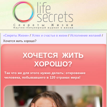
вения
ека,
вавший
ах
«Секреты Жизни»
/
Успех и счастье в жизни
/
Исполнение желаний
/
Хочется жить хорошо?
ХОЧЕТСЯ ЖИТЬ
ХОРОШО?
Так что же для этого нужно делать: откровение
человека, побывавшего в 120 странах мира!