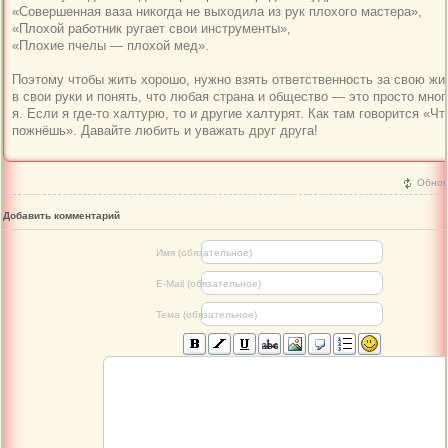
«Совершенная ваза никогда не выходила из рук плохого мастера»,
«Плохой работник ругает свои инструменты»,
«Плохие пчелы — плохой мед».
Поэтому чтобы жить хорошо, нужно взять ответственность за свою жи
в свои руки и понять, что любая страна и общество — это просто мног
я. Если я где-то халтурю, то и другие халтурят. Как там говорится «Чт
пожнёшь». Давайте любить и уважать друг друга!
Обнов
Добавить комментарий
Имя (обязательное)
E-Mail (обязательное)
Тема (обязательное)