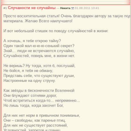
Случаности не случайны
#1
—
Никита
01.08.2011 10:41
Просто восхитительная статья! Очень благодарен автору за такую по
материала. Желаю Всего наилучшего!
И вот небольшой стишок по поводу случайностей в жизни:
А хочешь, я тебе открою тайну?
Один такой мал-ю-ю-ю-сеньк
ий секрет?
Знай… люди не встречаются случайно,
Случайностей, поверь мне, в жизни нет.
Не веришь? Ну тогда, хотя б, послушай,
Не бойся, я тебя не обману,
Представь себе, что существуют души,
Настроенные на одну струну.
Как звёзды в бесконечности Вселенной
Они блуждают сотнями дорог,
Чтоб встретиться когда-то… непременно…
Но лишь тогда, когда захочет Бог,
Для них нет норм в привычном пониманьи,
Они – свободны, как паренье птиц,
Для них не существует расстояний,
Условностей, запретов и границ…