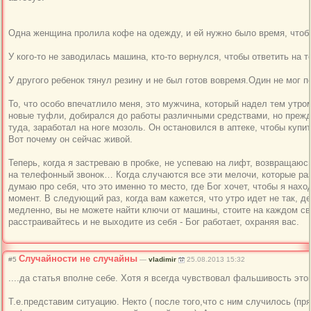
Одна женщина пролила кофе на одежду, и ей нужно было время, чтоб
У кого-то не заводилась машина, кто-то вернулся, чтобы ответить на 
У другого ребенок тянул резину и не был готов вовремя.Один не мог п
То, что особо впечатлило меня, это мужчина, который надел тем утро
новые туфли, добирался до работы различными средствами, но прежд
туда, заработал на ноге мозоль. Он остановился в аптеке, чтобы купи
Вот почему он сейчас живой.
Теперь, когда я застреваю в пробке, не успеваю на лифт, возвращаюсь
на телефонный звонок… Когда случаются все эти мелочи, которые ра
думаю про себя, что это именно то место, где Бог хочет, чтобы я нах
момент. В следующий раз, когда вам кажется, что утро идет не так, д
медленно, вы не можете найти ключи от машины, стоите на каждом св
расстраивайтесь и не выходите из себя - Бог работает, охраняя вас.
Случайности не случайны
#5
—
vladimir
25.08.2013 15:32
....да статья вполне себе. Хотя я всегда чувствовал фальшивость это
Т.е.представим ситуацию. Некто ( после того,что с ним случилось (пря