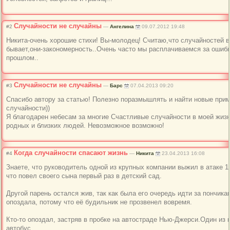
Случайности не случайны
#2
—
Ангелина
09.07.2012 19:48
Никита-очень хорошие стихи! Вы-молодец! Считаю,что случайностей в
бывает,они-зако
номерность..Оче
нь часто мы расплачиваемся за ошиб
прошлом..
Случайности не случайны
#3
—
Барс
07.04.2013 09:20
Спасибо автору за статью! Полезно поразмышлять и найти новые при
случайности))
Я благодарен небесам за многие Счастливые случайности в моей жиз
родных и близких людей. Невозможное возможно!
Когда случайности спасают жизнь
#4
—
Никита
23.04.2013 16:08
Знаете, что руководитель одной из крупных компании выжил в атаке 1
что повел своего сына первый раз в детский сад.
Другой парень остался жив, так как была его очередь идти за пончи
опоздала, потому что её будильник не прозвенел вовремя.
Кто-то опоздал, застряв в пробке на автостраде Нью-Джерси.Один из 
автобус.