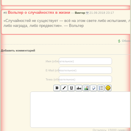
Вольтер о случайностях в жизни
#8
—
Виктор
21.09.2018 23:17
«Случайностей не существует — всё на этом свете либо испытание, л
либо награда, либо предвестие». — Вольтер
Обнов
Добавить комментарий
Имя (обязательное)
E-Mail (обязательное)
Тема (обязательное)
Осталось:
15000
символов