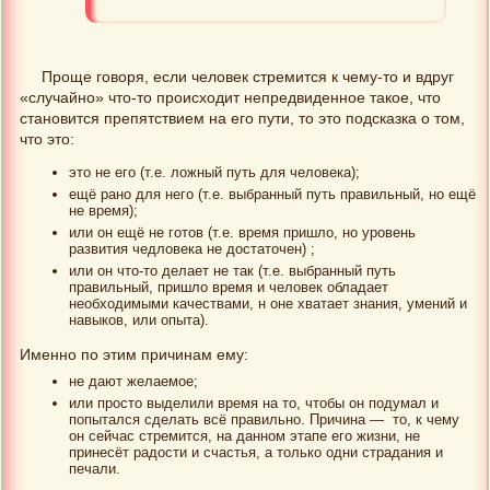
Проще говоря, если человек стремится к чему-то и вдруг
«случайно» что-то происходит непредвиденное такое, что
становится препятствием на его пути, то это подсказка о том,
что это:
это не его (т.е. ложный путь для человека);
ещё рано для него (т.е. выбранный путь правильный, но ещё
не время);
или он ещё не готов (т.е. время пришло, но уровень
развития чедловека не достаточен) ;
или он что-то делает не так (т.е. выбранный путь
правильный, пришло время и человек обладает
необходимыми качествами, н оне хватает знания, умений и
навыков, или опыта).
Именно по этим причинам ему:
не дают желаемое;
или просто выделили время на то, чтобы он подумал и
попытался сделать всё правильно. Причина — то, к чему
он сейчас стремится, на данном этапе его жизни, не
принесёт радости и счастья, а только одни страдания и
печали.