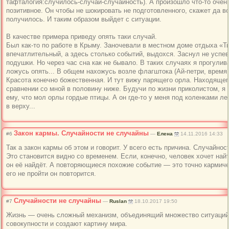
тафталогия:случ
илось-случай-сл
учайность). А произошло что-то очен
позитивное. Он чтобы не шокировать не подготовленного
, скажет да в
получилось. И таким образом выйдет с ситуации.
В качестве примера приведу опять таки случай.
Был как-то по работе в Крыму. Заночевали в местном доме отдыха «Т
впечатлительный
, а здесь столько событий, выдохся. Заснул не успе
подушки. Но через час сна как не бывало. В таких случаях я прогулив
ложусь опять... В общем нахожусь возле флагштока (Ай-петри, время г
Красота конечно божественная. И тут вижу парящего орла. Находящег
сравнении со мной в половину ниже. Будучи по жизни приколистом, я
ему, что мол орлы гордые птицы. А он где-то у меня под коленками лет
в верху...
Закон кармы. Случайности не случайны
#6
—
Елена
14.11.2016 14:33
Так а закон кармы об этом и говорит. У всего есть причина. Случайнос
Это становится видно со временем. Если, конечно, человек хочет най
он её найдёт. А повторяющиеся похожие событие — это точно кармиче
его не пройти он повторится.
Случайности не случайны
#7
—
Ruslan
18.10.2017 19:50
Жизнь — очень сложный механизм, объединящий множество ситуаций,
совокупности и создают картину мира.