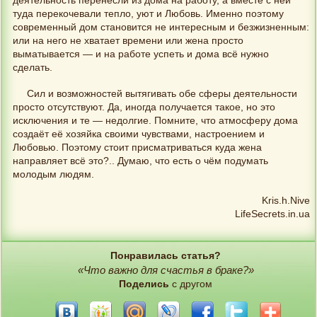
деятельность перенесли из дома на работу, а вместе с ней
туда перекочевали тепло, уют и Любовь. Именно поэтому
современный дом становится не интересным и безжизненным:
или на него не хватает времени или жена просто
выматывается — и на работе успеть и дома всё нужно
сделать.
Сил и возможностей вытягивать обе сферы деятельности
просто отсутствуют. Да, иногда получается такое, но это
исключения и те — недолгие. Помните, что атмосферу дома
создаёт её хозяйка своими чувствами, настроением и
Любовью. Поэтому стоит присматриваться куда жена
направляет всё это?.. Думаю, что есть о чём подумать
молодым людям.
Kris.h.Nive
LifeSecrets.in.ua
Понравилась статья?
«Что важно для счастья в браке?»
Поделись
с другом