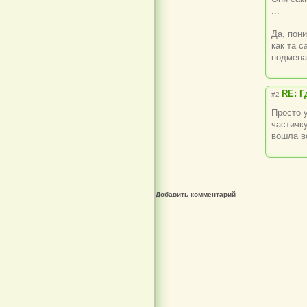
...
Да, пон
как та с
подмена
RE: Г
#2
Просто 
частичку
вошла во
Добавить комментарий