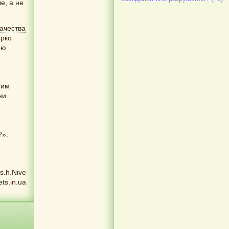
е, а не
качества
ярко
ою
ним
ни.
?».
is.h.Nive
ets.in.ua