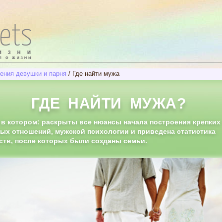
ения девушки и парня
/
Где найти мужа
ГДЕ НАЙТИ МУЖА?
 в котором: раскрыты все нюансы начала построения крепких
ых отношений, мужской психологии и приведена статистика
ств, после которых были созданы семьи.