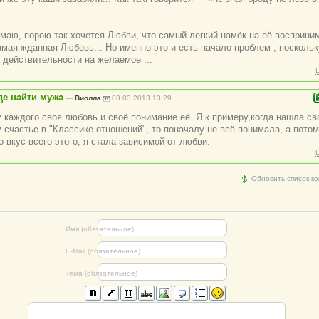
имаю, порою так хочется Любви, что самый легкий намёк на её восприни
амая жданная Любовь... Но именно это и есть начало проблем , поскольк
 действительност
и на желаемое ...
де найти мужа
—
Виолла
08.03.2013 13:29
у каждого своя любовь и своё понимание её. Я к примеру,когда нашла с
 счастье в "Классике отношений", то поначалу не всё понимала, а потом
 вкус всего этого, я стала зависимой от любви.
Обновить список к
Имя (обязательное)
E-Mail (обязательное)
Тема (обязательное)