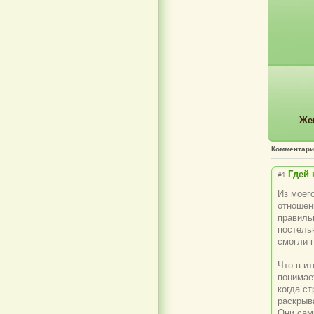
Же
Комментар
Гдей 
#1
Из моег
отношен
правиль
постельн
смогли п
Что в ит
понимае
когда с
раскрыв
Они сами