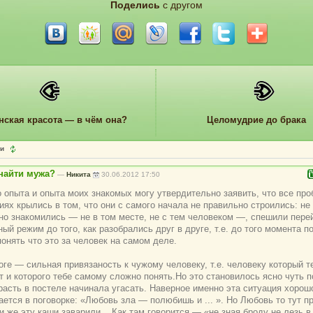
Поделись
с другом
нская красота — в чём она?
Целомудрие до брака
ии
найти мужа?
—
Никита
30.06.2012 17:50
о опыта и опыта моих знакомых могу утвердительно заявить, что все пр
иях крылись в том, что они с самого начала не правильно строились: не
но знакомились — не в том месте, не с тем человеком —, спешили пере
ый режим до того, как разобрались друг в друге, т.е. до того момента п
онять что это за человек на самом деле.
оге — сильная привязаность к чужому человеку, т.е. человеку который т
т и которого тебе самому сложно понять.Но это становилось ясно чуть п
трасть в постеле начинала угасать. Наверное именно эта ситуация хорош
ается в поговорке: «Любовь зла — полюбишь и ... ». Но Любовь то тут п
 же эту каши заварили... Как там говорится — «не зная броду не лезь в