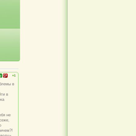
+1
облемы в
йти в
ока
ебя не
озже,
о
ричем?!
 воду»