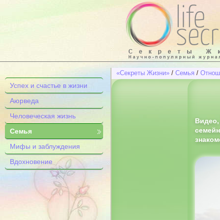
«Секреты Жизни»
/
Семья
/
Отнош
Успех и счастье в жизни
Аюрведа
Человеческая жизнь
Видео,
семейн
Семья
знаком
Мифы и заблуждения
Вдохновение