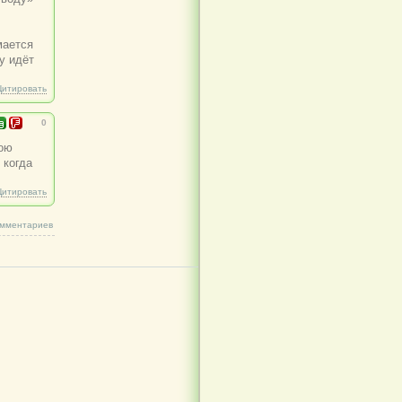
мается
у идёт
Цитировать
0
вою
 когда
Цитировать
омментариев