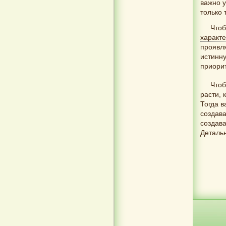
важно у
только 
Чтоб
характ
проявля
истинн
приорит
Чтоб
расти, 
Тогда в
создава
создав
Детальн